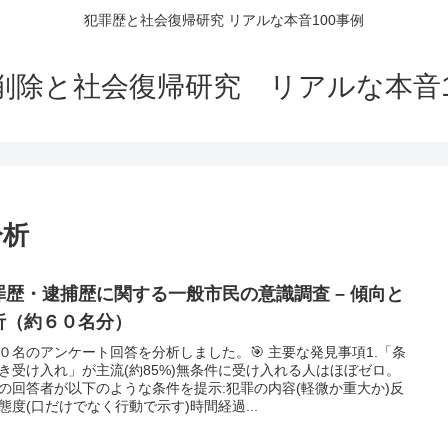
犯罪歴と社会復帰研究 リアルな本音100事例
削除と社会復帰研究 リアルな本音1
分析
罪歴・逮捕歴に関する一般市民の意識調査 – 傾向と
析（約６０名分）
０名のアンケート回答を分析しました。🎯 主要な発見事項1.「条
き受け入れ」が主流(約85%)無条件に受け入れる人はほぼゼロ。
の回答者が以下のような条件を提示:犯罪の内容(軽微か重大か)反
態度(口だけでなく行動で示す)時間経過...