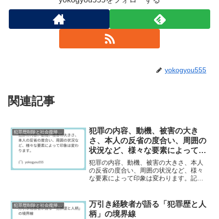
yokogyou555
関連記事
犯罪の内容、動機、被害の大き
犯罪歴削除と社会復帰研究
さ、本人の反省の度合い、周囲の
状況など、様々な要素によって印
象は変わります。
犯罪の内容、動機、被害の大きさ、本人
の反省の度合い、周囲の状況など、様々
な要素によって印象は変わります。記事
本文:❌ 犯罪歴や逮捕歴がある方への印象
正直なところ、一律に判断することはで
きないと思います。犯罪の内容、動機、
万引き経験者が語る「犯罪歴と人
犯罪歴削除と社会復帰研究
被害の大きさ、本人の...
柄」の境界線