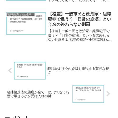
開された情報は長期間にわたって残り続
ける傾向があります。特に、逮捕報道や
事件に関する情報は、検索すれば簡単に
【格差】一般市民と政治家・組織
犯罪歴削除と社会復帰研究
見つかる状態になることも...
犯罪で違う？「日常の崩壊」とい
う名の終わらない刑罰
【格差】一般市民と政治家・組織犯罪で
違う？「日常の崩壊」という名の終わら
ない刑罰❌ 1. 犯罪の種類や軽重に関わら
ず、一度でも「逮捕歴」や「前科」がつ
くと、世間からは犯罪者として厳しい目
で見られ続けるのが現実です。一般市民
の犯罪、それが軽微...
犯罪歴より今の姿勢を重視する寛容な視
点
逮捕後反省の態度が全て 口だけでなく行
動で示せるかが受け入れの鍵