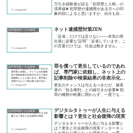
万引き経験者が語る「犯罪歴と人柄」の
境界線❌ 犯罪歴や逮捕歴がある方への印
象内容によると思いますが、自分も自身
も学生の時に万引きなどの軽微な犯罪を
起こした経験がありましたので詳細によ
ってははっきりと思います。しかし、大
ネット逮捕歴対策ZEN
犯罪歴削除と社会復帰研究
人の時で犯罪を起こした...
「反省」だけでは足りない――本気の再
出発に必要な“証明”「反省しています」こ
の言葉だけでは、社会は動きません。な
ぜなら社会は、👉 “言葉”ではなく“証
拠”を見るからです。■ 信頼は「積み上
げ」と「証明」でしか戻らない社会復帰
とは、👉 信頼を...
罪を償って更生しているのであれ
犯罪歴削除と社会復帰研究
ば、専門家に依頼し、ネット上の
記事削除や検索結果の非表示化を
行う事は問題無いことと思いま
更生のチャンスは与えるべきだが、被害
す。専門家に依頼するという事は
者の「知る権利」との線引きが必要❌ 犯
罪の種類や軽重に関わらず、一度でも
第三者の目からも明らかに削除や
「逮捕歴」や「前科」がつくと、世間か
非表示とすべき事柄が残ってしま
らは犯罪者として厳しい目で見られ続け
っていることを立証してくれてい
るのが現実です。このようなレッテル貼
デジタルタトゥーが人生に与える
犯罪歴削除と社会復帰研究
ると思うからです。
りは、本人だけでなく、そ...
影響とは？更生と社会復帰の現実
デジタルタトゥーが人生に与える影響と
は？更生と社会復帰の現実インターネッ
トが当たり前になった現代では、一度公