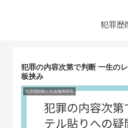
犯罪歴
犯罪の内容次第で判断 一生の
板挟み
犯罪歴削除と社会復帰研究