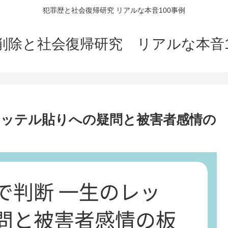
犯罪歴と社会復帰研究 リアルな本音100事例
削除と社会復帰研究 リアルな本音1
レッテル貼りへの疑問と被害者感情の