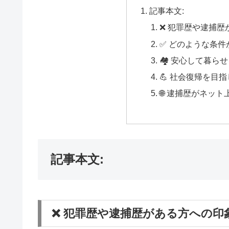
記事本文:
❌ 犯罪歴や逮捕歴
✅ どのような条
🏘️ 安心して暮
💪 社会復帰を目
🌐 逮捕歴がネッ
記事本文:
❌ 犯罪歴や逮捕歴がある方への印