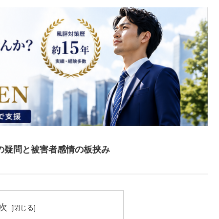
の疑問と被害者感情の板挟み
次