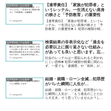
断材料だと思います。家族が信じて支え
【連帯責任】「家族が犯罪者」と
犯罪歴削除と社会復帰研究
ている、友人が見守...
いうレッテル。一生消えない肩身
の狭さと「予防教育」の重要性
【連帯責任】「家族が犯罪者」というレ
ッテル。一生消えない肩身の狭さと「予
防教育」の重要性❌ 1. 犯罪の種類や軽重
に関わらず、一度でも「逮捕歴」や「前
科」がつくと、世間からは犯罪者として
厳しい目で見られ続けるのが現実です。
検索結果の非表示化など「過去を
犯罪歴削除と社会復帰研究
家族の中に犯罪歴の...
必要以上に掘り返さない仕組み」
があっても良いと思います。忘れ
られる権利は再出発を支えるため
社会のレッテルは一度貼られると剥がれ
に必要なものであり、社会全体の
にくい恐怖❌ 犯罪の種類や軽重に関わら
ず、一度でも「逮捕歴」や「前科」がつ
利益にもつながると感じます。
くと、世間からは犯罪者として厳しい目
で見られ続けるのが現実です。このよう
なレッテル貼りは、本人だけでなく、そ
結婚・就職・ローン全滅…犯罪歴
犯罪歴削除と社会復帰研究
の家族（配偶者や子供、...
がバレた瞬間に人生が…
結婚・就職・ローン全滅…犯罪歴がバレ
た瞬間に人生が…「もう過去のことだか
ら大丈夫」そう思っていませんか？しか
し現実は、想像以上に厳しいものです。
犯罪歴や逮捕歴は、人生の重要な場面で
突然“爆発”します。しかもそれは、最も大