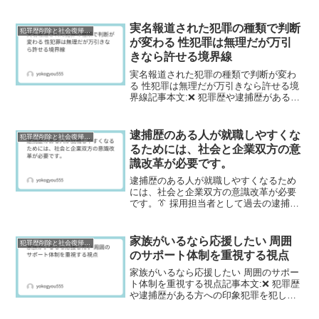
実名報道された犯罪の種類で判断
犯罪歴削除と社会復帰研究
が変わる 性犯罪は無理だが万引
きなら許せる境界線
実名報道された犯罪の種類で判断が変わ
る 性犯罪は無理だが万引きなら許せる境
界線記事本文:❌ 犯罪歴や逮捕歴がある方
への印象犯罪の種類によって印象は大き
く変わります。万引きや軽微な交通違反
程度であれば、「誰にでも起こりうるこ
逮捕歴のある人が就職しやすくな
犯罪歴削除と社会復帰研究
と」として理解でき...
るためには、社会と企業双方の意
識改革が必要です。
逮捕歴のある人が就職しやすくなるため
には、社会と企業双方の意識改革が必要
です。👔 採用担当者として過去の逮捕歴
をどう捉えるか採用担当者として応募者
に逮捕歴があると知った場合、まずはそ
の事実だけで即座に不採用と決めるので
家族がいるなら応援したい 周囲
犯罪歴削除と社会復帰研究
はなく、内容や経緯を丁...
のサポート体制を重視する視点
家族がいるなら応援したい 周囲のサポー
ト体制を重視する視点記事本文:❌ 犯罪歴
や逮捕歴がある方への印象犯罪を犯した
という事実は重いですが、その人を支え
る家族や友人がいるかどうかも重要な判