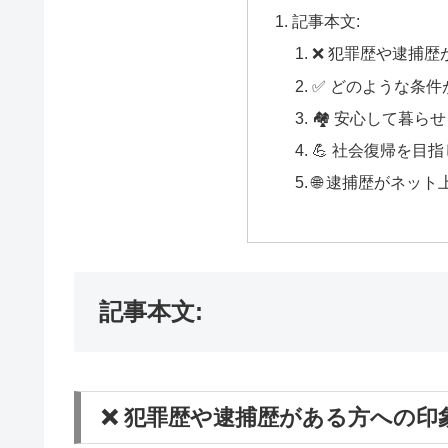
記事本文:
❌ 犯罪歴や逮捕歴
✅ どのような条
🏘️ 安心して暮
💪 社会復帰を目
🌐 逮捕歴がネッ
記事本文:
❌ 犯罪歴や逮捕歴がある方への印