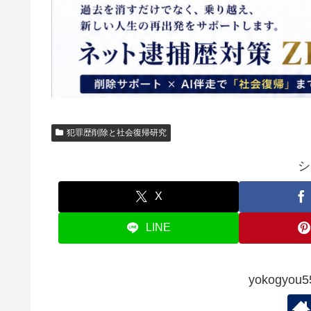
犯罪歴削除と社会復帰研究
シ
X
LINE
yokogy