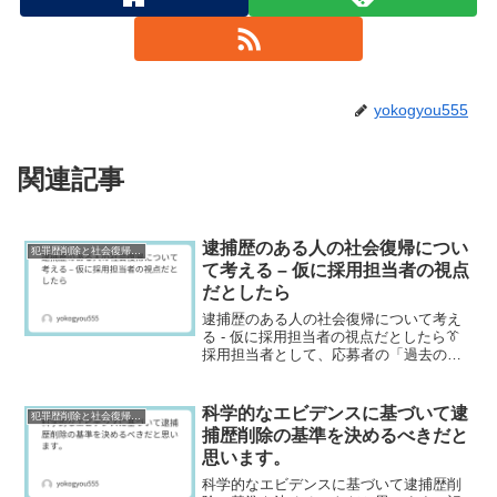
yokogyou555
関連記事
逮捕歴のある人の社会復帰につい
犯罪歴削除と社会復帰研究
て考える – 仮に採用担当者の視点
だとしたら
逮捕歴のある人の社会復帰について考え
る - 仮に採用担当者の視点だとしたら👔
採用担当者として、応募者の「過去の逮
捕歴」をどう捉えるか過去に逮捕歴があ
ると知った場合、正直なところ最初は慎
重な目で見てしまうと思います。特に企
科学的なエビデンスに基づいて逮
犯罪歴削除と社会復帰研究
業としてリスク管理...
捕歴削除の基準を決めるべきだと
思います。
科学的なエビデンスに基づいて逮捕歴削