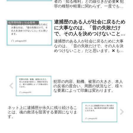
す。専門家に依頼するという事は
者の「知る権利」との線引きが必要❌ 犯
罪の種類や軽重に関わらず、一度でも
第三者の目からも明らかに削除や
「逮捕歴」や「前科」がつくと、世間か
非表示とすべき事柄が残ってしま
らは犯罪者として厳しい目で見られ続け
っていることを立証してくれてい
るのが現実です。このようなレッテル貼
逮捕歴のある人が社会に戻るため
犯罪歴削除と社会復帰研究
ると思うからです。
りは、本人だけでなく、そ...
に大事なのは、「昔の失敗だけ
で、その人を決めつけないこと」
だと思います。
逮捕歴のある人が社会に戻るために大事
なのは、「昔の失敗だけで、その人を決
めつけないこと」だと思います。❌ もし
あなたが採用担当者だとして、応募者に
「過去の逮捕歴」があると知ったら、ど
う思いますか?まず、逮捕歴があるという
事実が現在の仕事にど...
犯罪の内容、動機、被害の大きさ、本人
の反省の度合い、周囲の状況など、様々
な要素によって印象は変わります。
ネット上に逮捕歴が永久に残り続けるこ
とは、魂の救済を阻害する要因になりま
す。