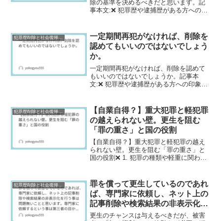
除の基準を決めるべきだと思います。記
事本文:❌ 犯罪歴や逮捕歴がある方への印
象感情的な判断ではなく、データと専門
家の評価に基づいて判断すべきだと思い
ます。犯罪の種類、再犯率のデータ、心
一定期間再犯がなければ、削除を
犯罪歴削除と社会復帰研究
理学的・精神医学的な...
認めてもいいのではないでしょう
か。
一定期間再犯がなければ、削除を認めて
もいいのではないでしょうか。記事本
文:❌ 犯罪歴や逮捕歴がある方への印象特
に経済犯罪(詐欺、横領、窃盗など)の場
合、被害額の大小によって印象が変わり
ます。数百円の万引きと、数億円の横領
【自業自得？】重大犯罪と軽犯罪
犯罪歴削除と社会復帰研究
を同列に扱うことはで...
の越えられない壁。更生を阻む
「罪の重さ」と国の役割
【自業自得？】重大犯罪と軽犯罪の越え
られない壁。更生を阻む「罪の重さ」と
国の役割❌ 1. 犯罪の種類や軽重に関わら
ず、一度でも「逮捕歴」や「前科」がつ
くと、世間からは犯罪者として厳しい目
で見られ続けるのが現実です。本人につ
罪を償って更生しているのであれ
犯罪歴削除と社会復帰研究
いては「前科」とい...
ば、専門家に依頼し、ネット上の
記事削除や検索結果の非表示化を
行う事は問題無いことと思いま
更生のチャンスは与えるべきだが、被害