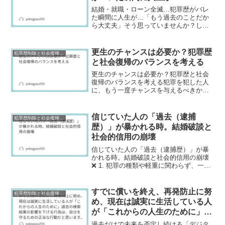
結婚・就職・ローン全滅…犯罪歴がバレ
た瞬間に人生が…「もう過去のことだか
ら大丈夫」そう思っていませんか？しか
し現実は、想像以上に厳しいものです。
犯罪歴や逮捕歴は、人生の重要な場面で
突然“爆発”します。しかもそれは、最も大
更生のチャンスは必要か？犯罪歴
犯罪歴削除と社会復帰研究
切なタイミングで起こ...
と社会復帰のバランスを考える
更生のチャンスは必要か？犯罪歴と社会
復帰のバランスを考える犯罪を犯した人
に、もう一度チャンスを与えるべきか。
この問いには、明確な正解がありませ
ん。なぜなら、「社会の安全」と「個人
の更生」という、どちらも重要な価値が
信じていた人の「過去（逮捕
犯罪歴削除と社会復帰研究
関係しているからです。本記...
歴）」が暴かれる時。結婚破談と
社会的信用の崩壊
信じていた人の「過去（逮捕歴）」が暴
かれる時。結婚破談と社会的信用の崩壊
❌ 1. 犯罪の種類や軽重に関わらず、一度
でも「逮捕歴」や「前科」がつくと、世
間からは犯罪者として厳しい目で見られ
続けるのが現実です。家族は、何も知ら
すでに償いを終え、再発防止に努
犯罪歴削除と社会復帰研究
ない近所の人たちと...
め、現在は誠実に生活している人
が「これからの人生のために」過
去の検索結果の影響を下げる行為
過去だけで未来を否定し続ける「デジタ