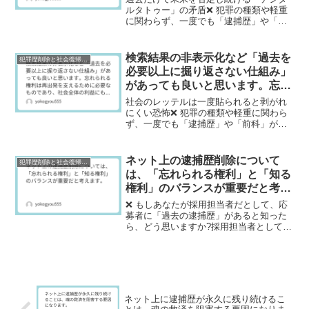
は、自分を守るための正当な行動
ルタトゥー」の矛盾❌ 犯罪の種類や軽重
に関わらず、一度でも「逮捕歴」や「前
だと思います。
科」がつくと、世間からは犯罪者として
厳しい目で見られ続けるのが現実です。
このようなレッテル貼りは、本人だけで
検索結果の非表示化など「過去を
犯罪歴削除と社会復帰研究
なく、その家族（配偶者...
必要以上に掘り返さない仕組み」
があっても良いと思います。忘れ
られる権利は再出発を支えるため
社会のレッテルは一度貼られると剥がれ
に必要なものであり、社会全体の
にくい恐怖❌ 犯罪の種類や軽重に関わら
ず、一度でも「逮捕歴」や「前科」がつ
利益にもつながると感じます。
くと、世間からは犯罪者として厳しい目
で見られ続けるのが現実です。このよう
なレッテル貼りは、本人だけでなく、そ
ネット上の逮捕歴削除について
犯罪歴削除と社会復帰研究
の家族（配偶者や子供、...
は、「忘れられる権利」と「知る
権利」のバランスが重要だと考え
ます。
❌ もしあなたが採用担当者だとして、応
募者に「過去の逮捕歴」があると知った
ら、どう思いますか?採用担当者として逮
捕歴を知った場合、まず「どのような犯
罪か」を確認します。過失によるものか
故意によるものか、被害者がいるかどう
か、暴力性があるかな...
ネット上に逮捕歴が永久に残り続けるこ