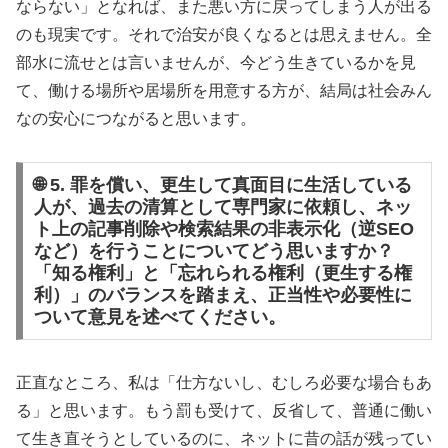
ならない」となれば、また悪い方に戻ってしまう人が出る
のも現実です。それで治安が良くなるとは思えません。全
部水に流せとは言いませんが、今どう生きているかを見
て、働ける場所や居場所を用意する方が、結局は社会みん
なの安心につながると思います。
🌐 5. 罪を償い、更生して真面目に生活している
人が、過去の清算として専門家に依頼し、ネッ
ト上の記事削除や検索結果の非表示化（逆SEO
など）を行うことについてどう思いますか？
「知る権利」と「忘れられる権利（更生する権
利）」のバランスを踏まえ、正当性や必要性に
ついて意見を述べてください。
正直なところ、私は「仕方ないし、むしろ必要な場合もあ
る」と思います。もう罰も受けて、反省して、普通に働い
て生き直そうとしているのに、ネットに昔の話が残ってい