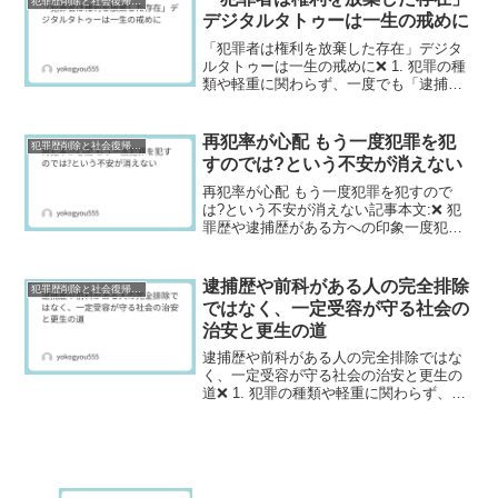
犯罪歴削除と社会復帰研究
安を感じるでしょう。し...
デジタルタトゥーは一生の戒めに
「犯罪者は権利を放棄した存在」デジタ
ルタトゥーは一生の戒めに❌ 1. 犯罪の種
類や軽重に関わらず、一度でも「逮捕
歴」や「前科」がつくと、世間からは犯
罪者として厳しい目で見られ続けるのが
現実です。このようなレッテル貼りは、
再犯率が心配 もう一度犯罪を犯
犯罪歴削除と社会復帰研究
本人だけでなく、その...
すのでは?という不安が消えない
再犯率が心配 もう一度犯罪を犯すので
は?という不安が消えない記事本文:❌ 犯
罪歴や逮捕歴がある方への印象一度犯罪
を犯した人は、また犯罪を犯すのではな
いかという不安があります。特に窃盗や
薬物犯罪など、再犯率が高いと言われて
逮捕歴や前科がある人の完全排除
犯罪歴削除と社会復帰研究
いる犯罪については、...
ではなく、一定受容が守る社会の
治安と更生の道
逮捕歴や前科がある人の完全排除ではな
く、一定受容が守る社会の治安と更生の
道❌ 1. 犯罪の種類や軽重に関わらず、一
度でも「逮捕歴」や「前科」がつくと、
世間からは犯罪者として厳しい目で見ら
れ続けるのが現実です。このようなレッ
テル貼りは、本人だ...