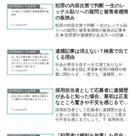
犯罪の内容次第で判断 一生のレ
犯罪歴削除と社会復帰研究
ッテル貼りへの疑問と被害者感情
の板挟み
犯罪の内容次第で判断 一生のレッテル貼
りへの疑問と被害者感情の板挟み記事本
文:❌ 犯罪歴や逮捕歴がある方への印象と
てもいい人であれば、なぜそのような行
為を起こしてしまったのか話を聞いてか
ら判断をしたいです。しかしながら、そ
逮捕記事は消えない？検索で出て
犯罪歴削除と社会復帰研究
の時の状況の方で今...
くる理由
社会が更生を促すべき立場でありなが
ら、再出発を阻む矛盾❌ 犯罪の種類や軽
重に関わらず、一度でも「逮捕歴」や
「前科」がつくと、世間からは犯罪者と
して厳しい目で見られ続けるのが現実で
す。このようなレッテル貼りは、本人だ
採用担当者として応募者に逮捕歴
犯罪歴削除と社会復帰研究
けでなく、その家族（配偶者...
があると知った場合、最初は正直
なところ驚きや不安を感じるでし
ょう。
採用担当者として応募者に逮捕歴がある
と知った場合、最初は正直なところ驚き
や不安を感じるでしょう。👔 採用担当者
として過去の逮捕歴をどう捉えるか採用
担当者として応募者に逮捕歴があると知
った場合、最初は正直なところ驚きや不
「犯罪者は権利を放棄した存在」