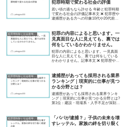
犯罪時期で変わる社会の評価
若い頃の過ちなら許せる 年齢と犯罪時期
で変わる社会の評価記事本文:❌ 犯罪歴や
逮捕歴がある方への印象10代や20代前半
の若い頃の犯罪であれば、「若気の至
り」として理解できる部分があります。
人間は成長するものですし、若い頃の判
犯罪の内容によると思います。一
犯罪歴削除と社会復帰研究
断力の未熟さから...
見真面目な人に見えても、裏では
何をしているかわかりません。
犯罪の内容によると思います。一見真面
目な人に見えても、裏では何をしている
かわかりません。記事本文:❌ 犯罪歴や逮
捕歴がある方への印象まず率直に申し上
げると、プライベートではあまり関わり
たくはないと思います。仕事上の付き合
逮捕歴があっても採用される業界
犯罪歴削除と社会復帰研究
いなど避けられない場...
ランキング｜現実的に仕事が見つ
かる分野とは？
逮捕歴があっても採用される業界ランキ
ング｜現実的に仕事が見つかる分野とは?
第1位：建設・現場系・人手不足が深刻・
学歴や経歴より「働けるか」が重視され
る・過去より現在の姿勢を評価されやす
い・未経験でも入りやすい第2位：運送・
「パパが逮捕？」子供の未来を壊
犯罪歴削除と社会復帰研究
配送業・常に人手不...
すレッテル。家族の絆を切り裂く