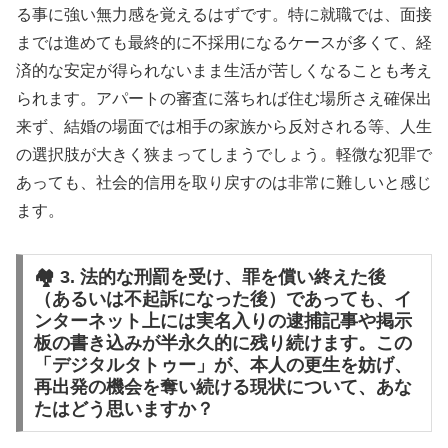
る事に強い無力感を覚えるはずです。特に就職では、面接
までは進めても最終的に不採用になるケースが多くて、経
済的な安定が得られないまま生活が苦しくなることも考え
られます。アパートの審査に落ちれば住む場所さえ確保出
来ず、結婚の場面では相手の家族から反対される等、人生
の選択肢が大きく狭まってしまうでしょう。軽微な犯罪で
あっても、社会的信用を取り戻すのは非常に難しいと感じ
ます。
🏘️ 3. 法的な刑罰を受け、罪を償い終えた後
（あるいは不起訴になった後）であっても、イ
ンターネット上には実名入りの逮捕記事や掲示
板の書き込みが半永久的に残り続けます。この
「デジタルタトゥー」が、本人の更生を妨げ、
再出発の機会を奪い続ける現状について、あな
たはどう思いますか？