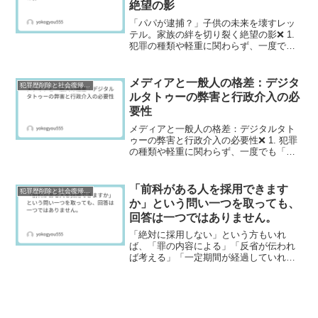
絶望の影
「パパが逮捕？」子供の未来を壊すレッ
テル。家族の絆を切り裂く絶望の影❌ 1.
犯罪の種類や軽重に関わらず、一度でも
「逮捕歴」や「前科」がつくと、世間か
らは犯罪者として厳しい目で見られ続け
るのが現実です。正直なところ、一度つ
メディアと一般人の格差：デジタ
犯罪歴削除と社会復帰研究
いたレッテルは、な...
ルタトゥーの弊害と行政介入の必
要性
メディアと一般人の格差：デジタルタト
ゥーの弊害と行政介入の必要性❌ 1. 犯罪
の種類や軽重に関わらず、一度でも「逮
捕歴」や「前科」がつくと、世間からは
犯罪者として厳しい目で見られ続けるの
が現実です。このようなレッテル貼り
「前科がある人を採用できます
犯罪歴削除と社会復帰研究
は、本人だけでなく、...
か」という問い一つを取っても、
回答は一つではありません。
「絶対に採用しない」という方もいれ
ば、「罪の内容による」「反省が伝われ
ば考える」「一定期間が経過していれば
問題ない」と考える方もいます。データ
を積み重ねることでしか、本当の支援は
できない私はこれまで、数多くのご相談
を受けてきました。しかし、...