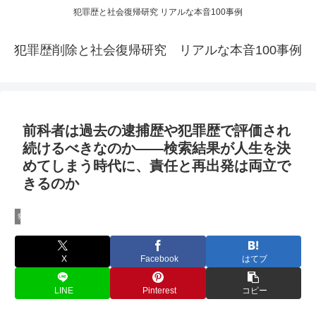
犯罪歴と社会復帰研究 リアルな本音100事例
犯罪歴削除と社会復帰研究 リアルな本音100事例
前科者は過去の逮捕歴や犯罪歴で評価され
続けるべきなのか——検索結果が人生を決
めてしまう時代に、責任と再出発は両立で
きるのか
犯罪歴削除と社会復帰研究
X
Facebook
はてブ
LINE
Pinterest
コピー