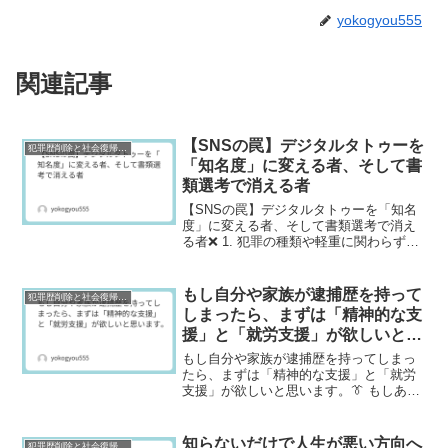
yokogyou555
関連記事
【SNSの罠】デジタルタトゥーを
犯罪歴削除と社会復帰研究
「知名度」に変える者、そして書
類選考で消える者
【SNSの罠】デジタルタトゥーを「知名
度」に変える者、そして書類選考で消え
る者❌ 1. 犯罪の種類や軽重に関わらず、
一度でも「逮捕歴」や「前科」がつく
と、世間からは犯罪者として厳しい目で
見られ続けるのが現実です。家族の中で1
もし自分や家族が逮捕歴を持って
犯罪歴削除と社会復帰研究
人でも逮捕歴や前...
しまったら、まずは「精神的な支
援」と「就労支援」が欲しいと思
います。
もし自分や家族が逮捕歴を持ってしまっ
たら、まずは「精神的な支援」と「就労
支援」が欲しいと思います。👔 もしあな
たが採用担当者だとして、応募者に「過
去の逮捕歴」があると知ったら、どう思
いますか?採用担当者の立場で考えると、
知らないだけで人生が悪い方向へ
犯罪歴削除と社会復帰研究