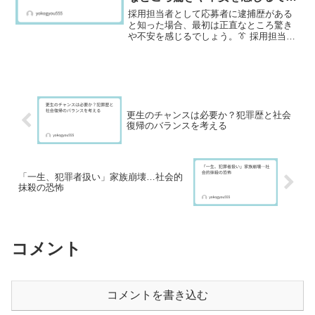
ょう。
採用担当者として応募者に逮捕歴がある
と知った場合、最初は正直なところ驚き
や不安を感じるでしょう。👔 採用担当者
として過去の逮捕歴をどう捉えるか採用
担当者として応募者に逮捕歴があると知
った場合、最初は正直なところ驚きや不
安を感じるでしょう。し...
更生のチャンスは必要か？犯罪歴と社会
復帰のバランスを考える
「一生、犯罪者扱い」家族崩壊…社会的
抹殺の恐怖
コメント
コメントを書き込む