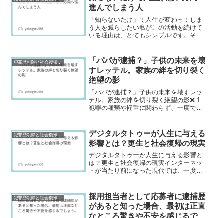
まずは「どのような理...
進んでしまう人
「知らないだけ」で人生が変わってしま
う人を減らしたい私がこの活動を続けて
いる理由は、とてもシンプルです。それ
は、「知らないだけで人生が悪い方向へ
進んでしまう人」を少しでも減らしたい
からです。相談を受けていると、「もっ
「パパが逮捕？」子供の未来を壊
犯罪歴削除と社会復帰研究
と早く相談すればよかった...
すレッテル。家族の絆を切り裂く
絶望の影
「パパが逮捕？」子供の未来を壊すレッ
テル。家族の絆を切り裂く絶望の影❌ 1.
犯罪の種類や軽重に関わらず、一度でも
「逮捕歴」や「前科」がつくと、世間か
らは犯罪者として厳しい目で見られ続け
るのが現実です。正直なところ、一度つ
デジタルタトゥーが人生に与える
犯罪歴削除と社会復帰研究
いたレッテルは、な...
影響とは？更生と社会復帰の現実
デジタルタトゥーが人生に与える影響と
は？更生と社会復帰の現実インターネッ
トが当たり前になった現代では、一度公
開された情報は長期間にわたって残り続
ける傾向があります。特に、逮捕報道や
事件に関する情報は、検索すれば簡単に
採用担当者として応募者に逮捕歴
犯罪歴削除と社会復帰研究
見つかる状態になることも...
があると知った場合、最初は正直
なところ驚きや不安を感じるでし